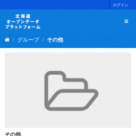
ス
ログイン
キ
ッ
プ
し
て
グループ
その他
内
容
へ
その他