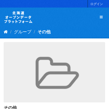
ス
ログイン
キ
ッ
プ
し
て
グループ
その他
内
容
へ
その他