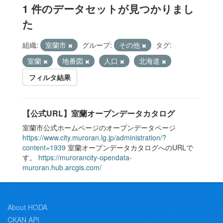
1 件のデータセットが見つかりまし
た
組織:
室蘭市
グループ:
その他
タグ:
室蘭
地番図
人口
北海道
フィルタ結果
【公式URL】室蘭オープンデータカタログ
室蘭市公式ホームページのオープンデータページ
https://www.city.muroran.lg.jp/administration/?
content=1939
室蘭オープンデータカタログへのURLで
す。
https://murorancity-opendata-
muroran.hub.arcgis.com/
About HODA
CKAN API