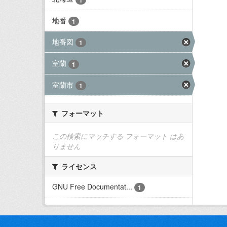
地番
1
地番図
1
室蘭
1
室蘭市
1
フォーマット
この検索にマッチする フォーマット はあ
りません
ライセンス
GNU Free Documentat...
1