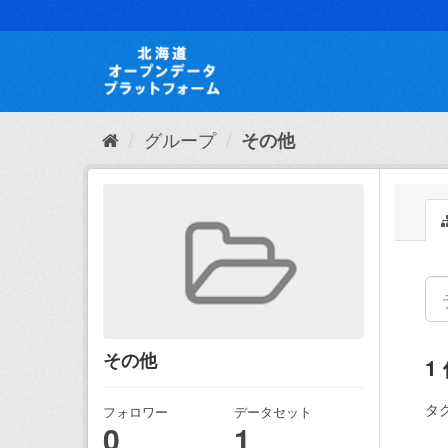
ス
キ
ッ
プ
し
て
内
グループ
その他
容
へ
その他
1
タグ
フォロワー
データセット
0
1