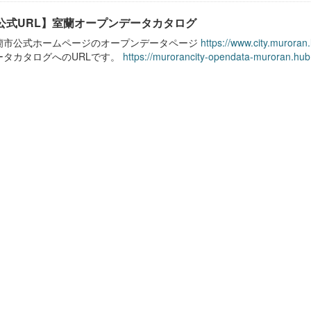
公式URL】室蘭オープンデータカタログ
蘭市公式ホームページのオープンデータページ
https://www.city.muroran
ータカタログへのURLです。
https://murorancity-opendata-muroran.hub