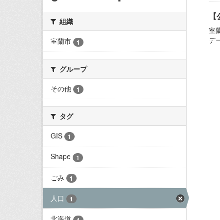
【
組織
室
デ
室蘭市
1
グループ
その他
1
タグ
GIS
1
Shape
1
ごみ
1
人口
1
北海道
1