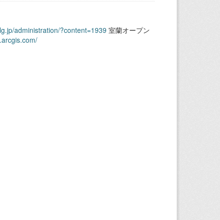
.lg.jp/administration/?content=1939
室蘭オープン
.arcgis.com/