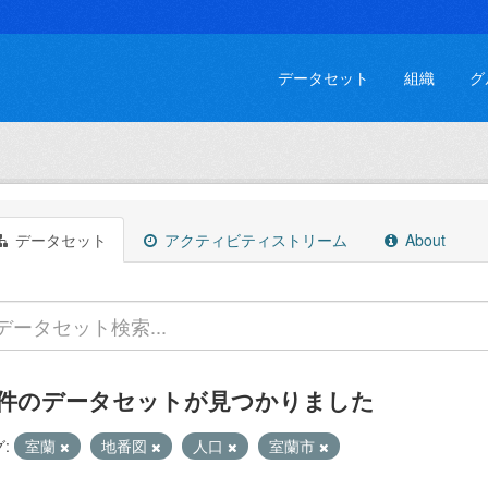
データセット
組織
グ
データセット
アクティビティストリーム
About
 件のデータセットが見つかりました
:
室蘭
地番図
人口
室蘭市