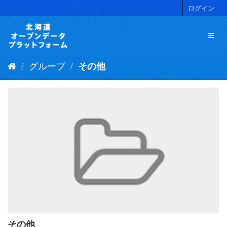
ス
ログイン
キ
ッ
プ
し
て
グループ
その他
内
容
へ
その他