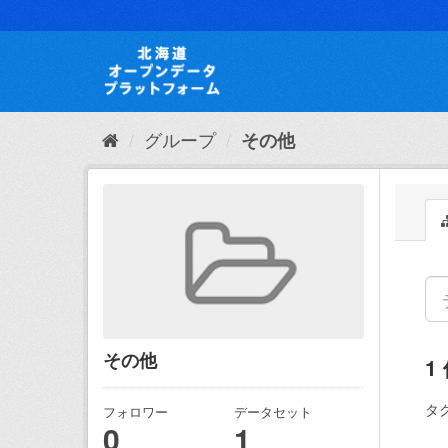
ス
キ
ッ
プ
し
て
内
グループ
その他
容
へ
その他
1
タグ
フォロワー
データセット
0
1