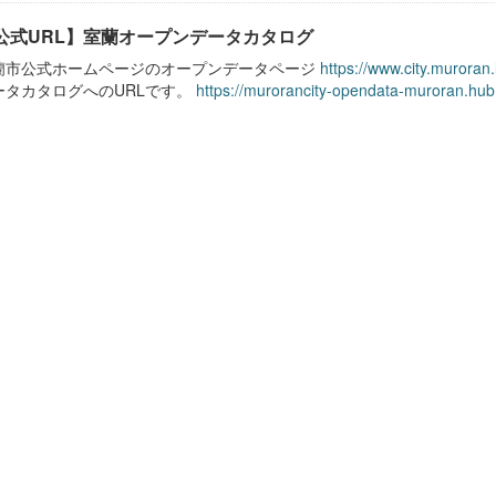
公式URL】室蘭オープンデータカタログ
蘭市公式ホームページのオープンデータページ
https://www.city.muroran
ータカタログへのURLです。
https://murorancity-opendata-muroran.hub