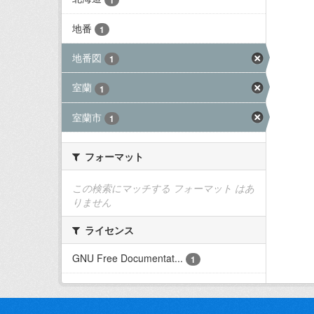
地番
1
地番図
1
室蘭
1
室蘭市
1
フォーマット
この検索にマッチする フォーマット はあ
りません
ライセンス
GNU Free Documentat...
1