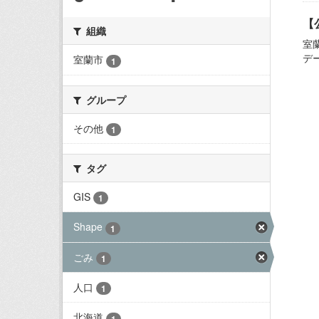
【
組織
室
デ
室蘭市
1
グループ
その他
1
タグ
GIS
1
Shape
1
ごみ
1
人口
1
北海道
1