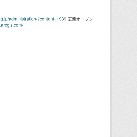
.lg.jp/administration/?content=1939
室蘭オープン
.arcgis.com/