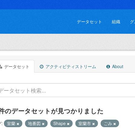
データセット
組織
グ
データセット
アクティビティストリーム
About
 件のデータセットが見つかりました
:
室蘭
地番図
Shape
室蘭市
ごみ