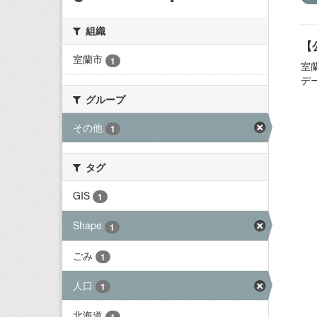
組織
【
室蘭市
1
室
デ
グループ
その他
1
タグ
GIS
1
Shape
1
ごみ
1
人口
1
北海道
1