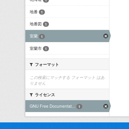
地番
1
地番図
1
室蘭
1
室蘭市
1
フォーマット
この検索にマッチする フォーマット はあ
りません
ライセンス
GNU Free Documentat...
1