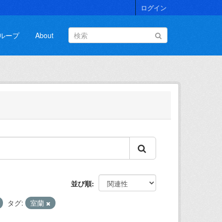
ログイン
ループ
About
並び順
タグ:
室蘭