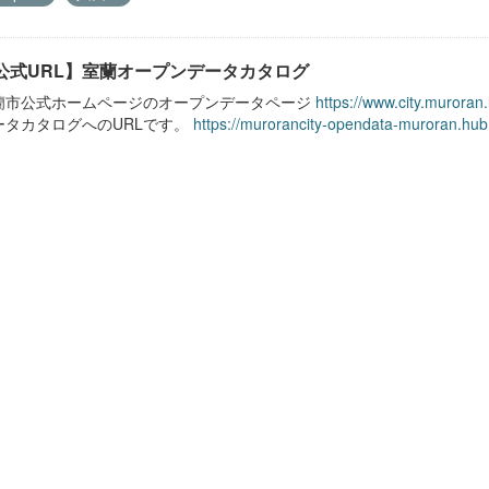
公式URL】室蘭オープンデータカタログ
蘭市公式ホームページのオープンデータページ
https://www.city.muroran
ータカタログへのURLです。
https://murorancity-opendata-muroran.hub