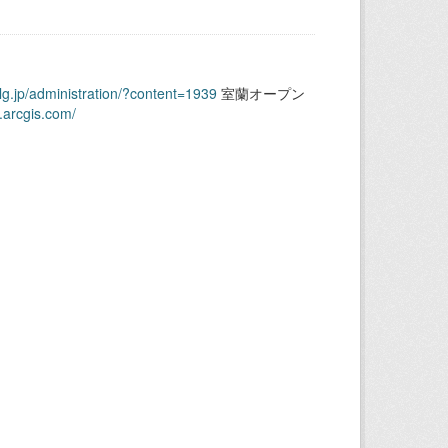
.lg.jp/administration/?content=1939
室蘭オープン
.arcgis.com/