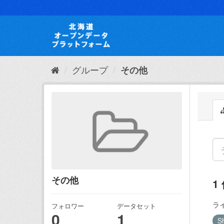
ス
キ
ッ
プ
し
て
内
グループ
その他
容
へ
その他
1
ラ
フォロワー
データセット
0
1
S