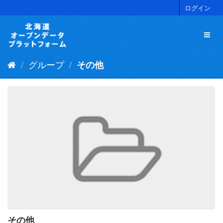
ス
ログイン
キ
ッ
プ
し
て
グループ
その他
内
容
へ
その他