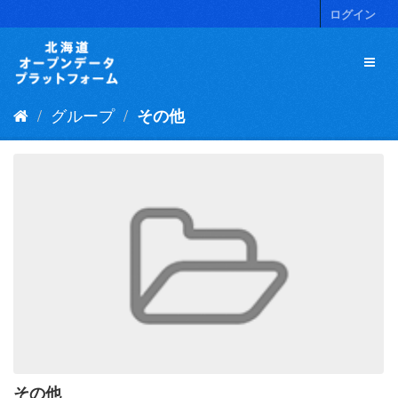
ス
ログイン
キ
ッ
プ
し
て
グループ
その他
内
容
へ
その他