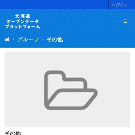
ス
ログイン
キ
ッ
プ
し
て
グループ
その他
内
容
へ
その他