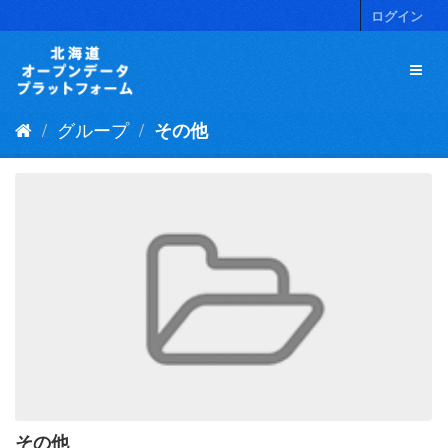
ス
ログイン
キ
ッ
プ
し
て
グループ
その他
内
容
へ
その他