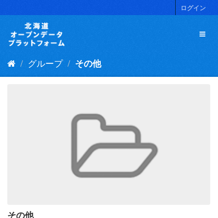
ス
ログイン
キ
ッ
プ
し
て
グループ
その他
内
容
へ
その他