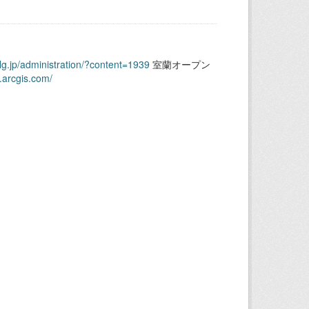
.lg.jp/administration/?content=1939
室蘭オープン
.arcgis.com/