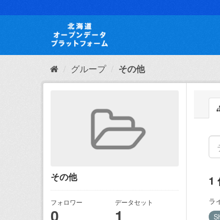
ス
キ
ッ
プ
し
て
内
グループ
その他
容
へ
その他
1
ラ
フォロワー
データセット
0
1
S