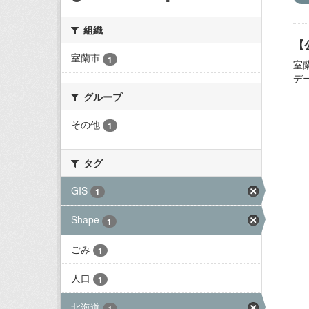
組織
【
室蘭市
1
室
デ
グループ
その他
1
タグ
GIS
1
Shape
1
ごみ
1
人口
1
北海道
1