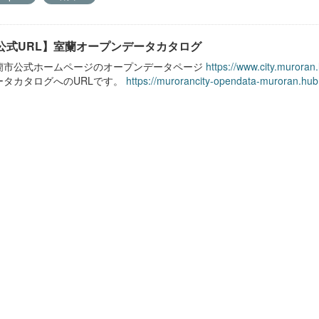
公式URL】室蘭オープンデータカタログ
蘭市公式ホームページのオープンデータページ
https://www.city.muroran
ータカタログへのURLです。
https://murorancity-opendata-muroran.hub