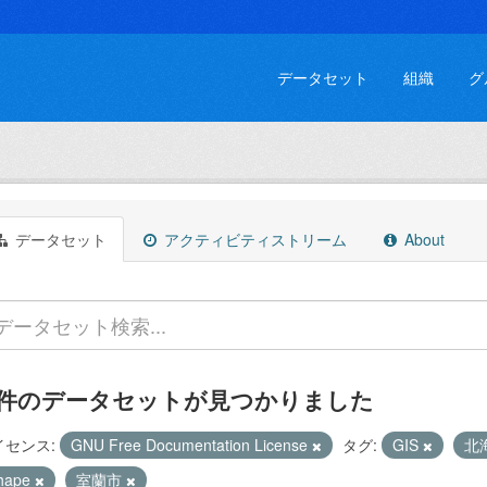
データセット
組織
グ
データセット
アクティビティストリーム
About
 件のデータセットが見つかりました
イセンス:
GNU Free Documentation License
タグ:
GIS
北
hape
室蘭市