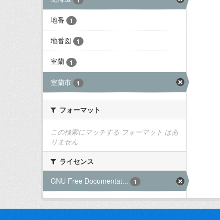
地番
1
地番図
1
室蘭
1
室蘭市
1
フォーマット
この検索にマッチする フォーマット はあ
りません
ライセンス
GNU Free Documentat...
1