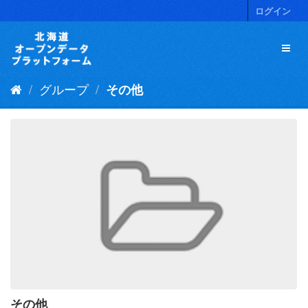
ス
ログイン
キ
ッ
プ
し
て
グループ
その他
内
容
へ
その他