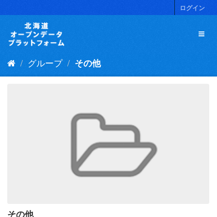
ス
ログイン
キ
ッ
プ
し
て
グループ
その他
内
容
へ
その他