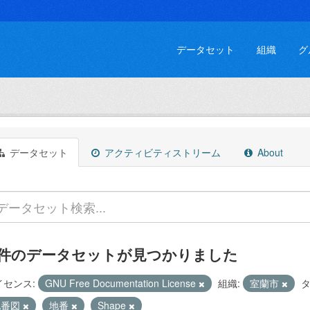
データセット
組織
グ
データセット
アクティビティストリーム
About
 件のデータセットが見つかりました
イセンス:
GNU Free Documentation License
組織:
室蘭市
タ
地番図
地番
Shape