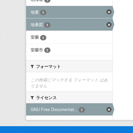
地番
1
地番図
1
室蘭
1
室蘭市
1
フォーマット
この検索にマッチする フォーマット はあ
りません
ライセンス
GNU Free Documentat...
1