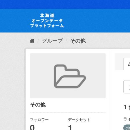
ス
キ
ッ
プ
し
て
内
グループ
その他
容
へ
その他
1
ラ
フォロワー
データセット
0
1