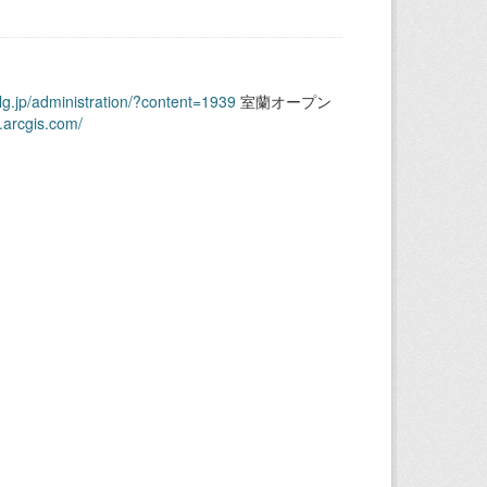
.lg.jp/administration/?content=1939
室蘭オープン
.arcgis.com/