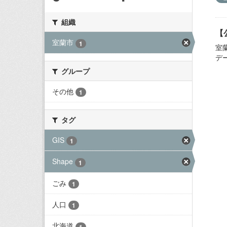
組織
【
室蘭市
1
室
デ
グループ
その他
1
タグ
GIS
1
Shape
1
ごみ
1
人口
1
北海道
1