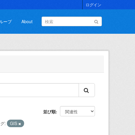
ログイン
ループ
About
並び順
グ:
GIS