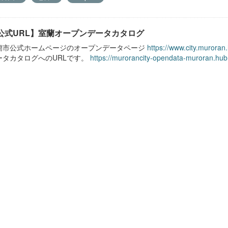
公式URL】室蘭オープンデータカタログ
蘭市公式ホームページのオープンデータページ
https://www.city.muroran
ータカタログへのURLです。
https://murorancity-opendata-muroran.hub