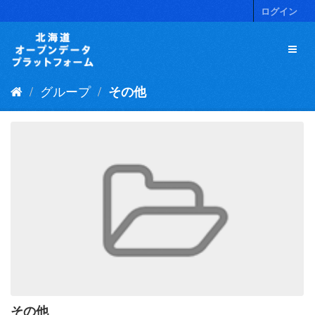
ス
ログイン
キ
ッ
プ
し
て
グループ
その他
内
容
へ
その他