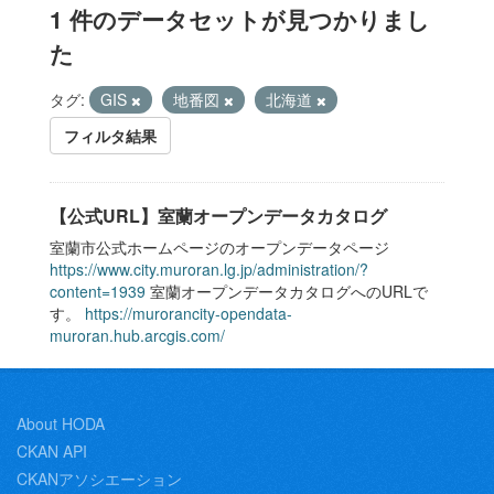
1 件のデータセットが見つかりまし
た
タグ:
GIS
地番図
北海道
フィルタ結果
【公式URL】室蘭オープンデータカタログ
室蘭市公式ホームページのオープンデータページ
https://www.city.muroran.lg.jp/administration/?
content=1939
室蘭オープンデータカタログへのURLで
す。
https://murorancity-opendata-
muroran.hub.arcgis.com/
About HODA
CKAN API
CKANアソシエーション