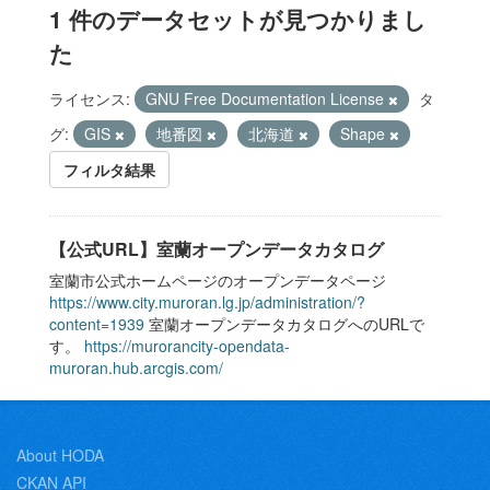
1 件のデータセットが見つかりまし
た
ライセンス:
GNU Free Documentation License
タ
グ:
GIS
地番図
北海道
Shape
フィルタ結果
【公式URL】室蘭オープンデータカタログ
室蘭市公式ホームページのオープンデータページ
https://www.city.muroran.lg.jp/administration/?
content=1939
室蘭オープンデータカタログへのURLで
す。
https://murorancity-opendata-
muroran.hub.arcgis.com/
About HODA
CKAN API