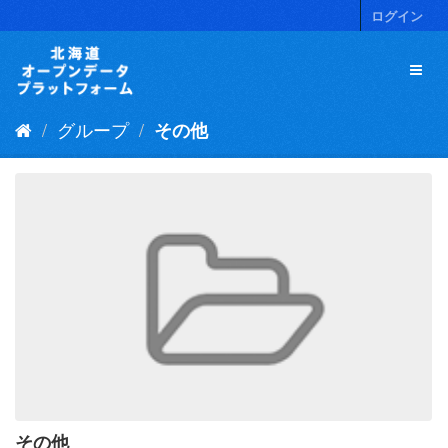
ス
ログイン
キ
ッ
プ
し
て
グループ
その他
内
容
へ
その他