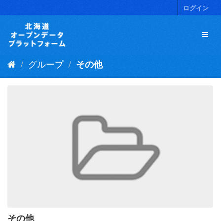
ス
ログイン
キ
ッ
プ
し
て
グループ
その他
内
容
へ
その他