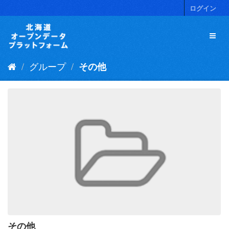
ス
ログイン
キ
ッ
プ
し
て
グループ
その他
内
容
へ
その他