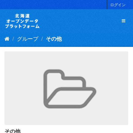
ス
ログイン
キ
ッ
プ
し
て
グループ
その他
内
容
へ
その他