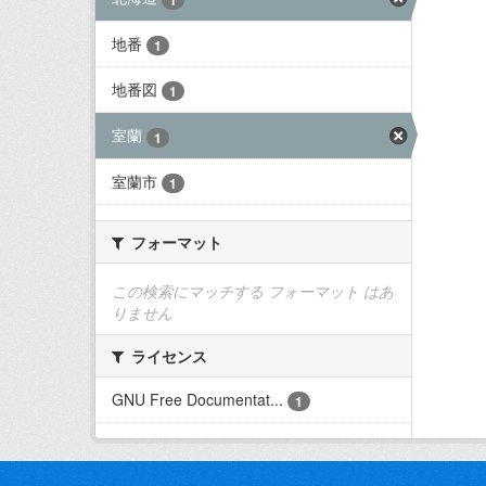
地番
1
地番図
1
室蘭
1
室蘭市
1
フォーマット
この検索にマッチする フォーマット はあ
りません
ライセンス
GNU Free Documentat...
1