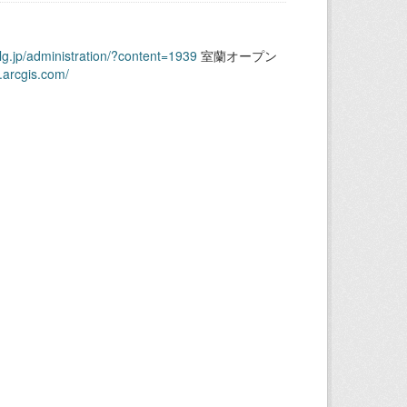
.lg.jp/administration/?content=1939
室蘭オープン
.arcgis.com/