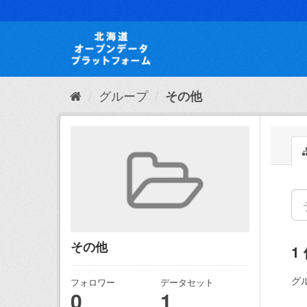
ス
キ
ッ
プ
し
て
内
グループ
その他
容
へ
その他
1
グ
フォロワー
データセット
0
1