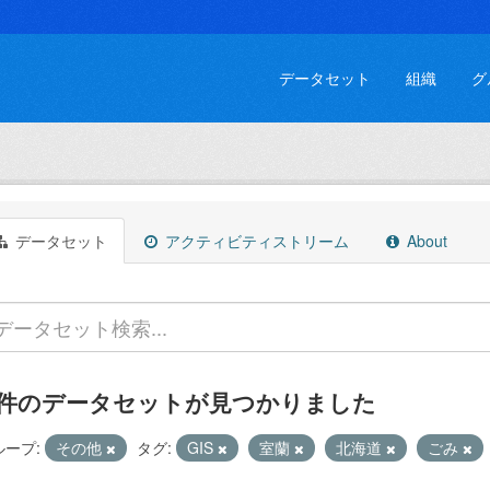
データセット
組織
グ
データセット
アクティビティストリーム
About
 件のデータセットが見つかりました
ループ:
その他
タグ:
GIS
室蘭
北海道
ごみ