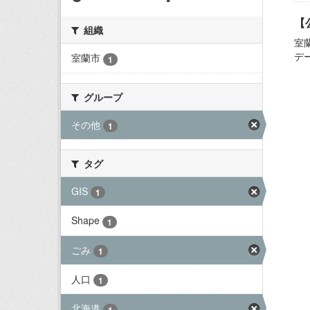
【
組織
室
デ
室蘭市
1
グループ
その他
1
タグ
GIS
1
Shape
1
ごみ
1
人口
1
北海道
1