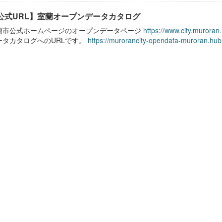
公式URL】室蘭オープンデータカタログ
蘭市公式ホームページのオープンデータページ
https://www.city.muroran
ータカタログへのURLです。
https://murorancity-opendata-muroran.hub