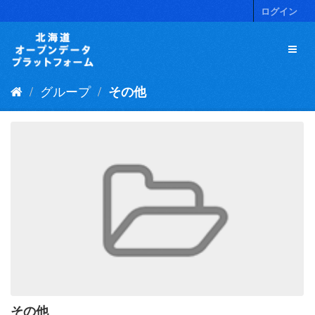
ス
ログイン
キ
ッ
プ
し
て
グループ
その他
内
容
へ
その他