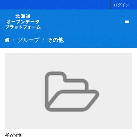
ス
ログイン
キ
ッ
プ
し
て
グループ
その他
内
容
へ
その他