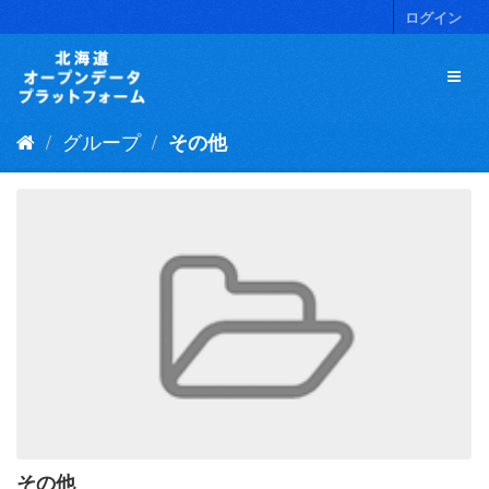
ス
ログイン
キ
ッ
プ
し
て
グループ
その他
内
容
へ
その他