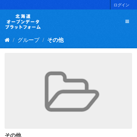
ス
ログイン
キ
ッ
プ
し
て
グループ
その他
内
容
へ
その他