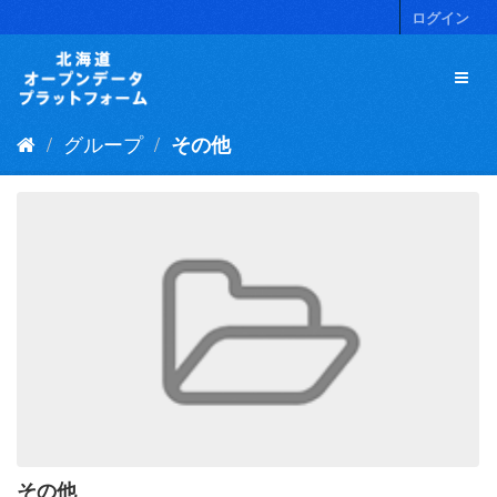
ス
ログイン
キ
ッ
プ
し
て
グループ
その他
内
容
へ
その他