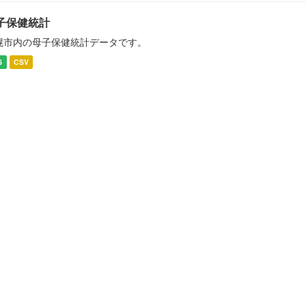
子保健統計
幌市内の母子保健統計データです。
S
CSV