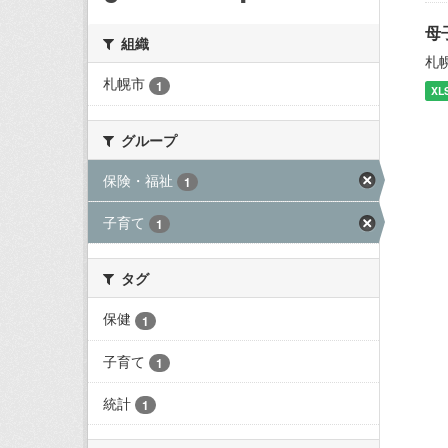
母
組織
札
札幌市
1
XL
グループ
保険・福祉
1
子育て
1
タグ
保健
1
子育て
1
統計
1