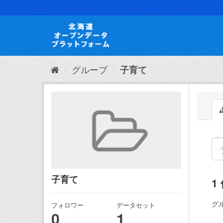
ス
キ
ッ
プ
し
て
内
グループ
子育て
容
へ
子育て
1
グ
フォロワー
データセット
0
1