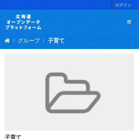
ス
ログイン
キ
ッ
プ
し
て
グループ
子育て
内
容
へ
子育て