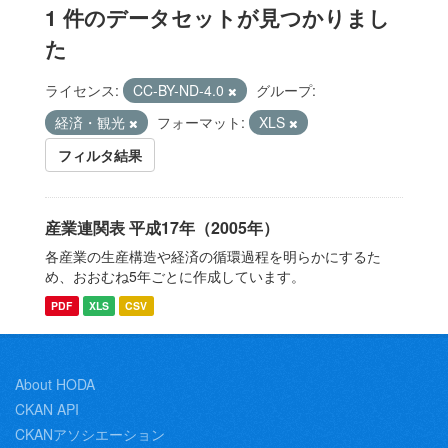
1 件のデータセットが見つかりまし
た
ライセンス:
CC-BY-ND-4.0
グループ:
経済・観光
フォーマット:
XLS
フィルタ結果
産業連関表 平成17年（2005年）
各産業の生産構造や経済の循環過程を明らかにするた
め、おおむね5年ごとに作成しています。
PDF
XLS
CSV
About HODA
CKAN API
CKANアソシエーション