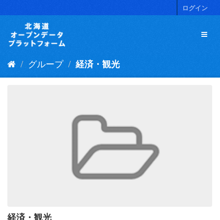
ス
ログイン
キ
ッ
プ
し
て
グループ
経済・観光
内
容
へ
経済・観光