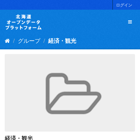
ス
ログイン
キ
ッ
プ
し
て
グループ
経済・観光
内
容
へ
経済・観光