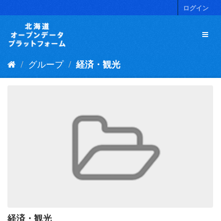
ス
ログイン
キ
ッ
プ
し
て
グループ
経済・観光
内
容
へ
経済・観光