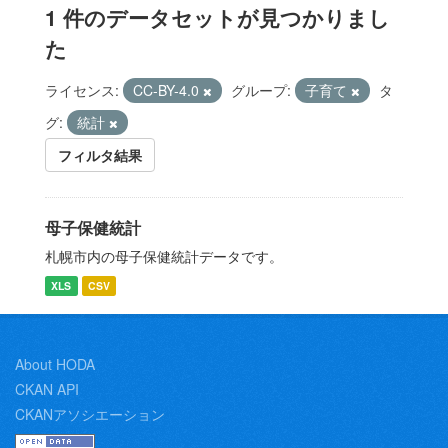
1 件のデータセットが見つかりまし
た
ライセンス:
CC-BY-4.0
グループ:
子育て
タ
グ:
統計
フィルタ結果
母子保健統計
札幌市内の母子保健統計データです。
XLS
CSV
About HODA
CKAN API
CKANアソシエーション