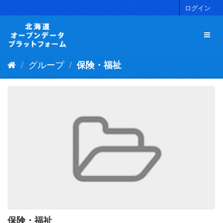
ス
ログイン
キ
ッ
プ
し
て
グループ
保険・福祉
内
容
へ
保険・福祉