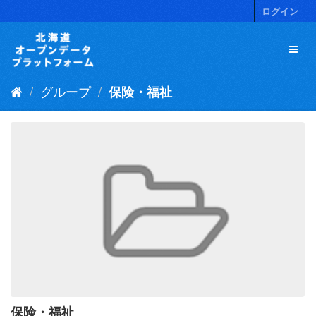
ス
ログイン
キ
ッ
プ
し
て
グループ
保険・福祉
内
容
へ
保険・福祉