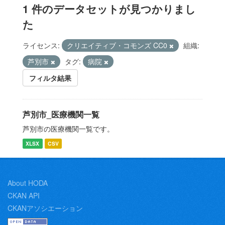
1 件のデータセットが見つかりまし
た
ライセンス:
クリエイティブ・コモンズ CC0
組織:
芦別市
タグ:
病院
フィルタ結果
芦別市_医療機関一覧
芦別市の医療機関一覧です。
XLSX
CSV
About HODA
CKAN API
CKANアソシエーション