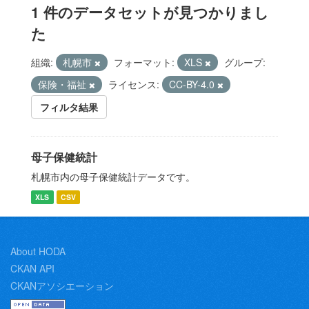
1 件のデータセットが見つかりまし
た
組織:
札幌市
フォーマット:
XLS
グループ:
保険・福祉
ライセンス:
CC-BY-4.0
フィルタ結果
母子保健統計
札幌市内の母子保健統計データです。
XLS
CSV
About HODA
CKAN API
CKANアソシエーション