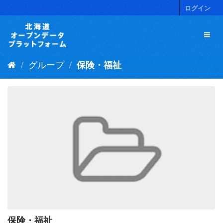
ス
ログイン
キ
ッ
プ
し
て
グループ
保険・福祉
内
容
へ
保険・福祉