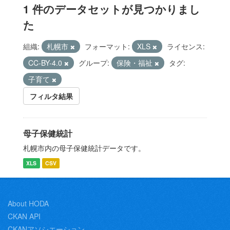
1 件のデータセットが見つかりまし
た
組織:
札幌市
フォーマット:
XLS
ライセンス:
CC-BY-4.0
グループ:
保険・福祉
タグ:
子育て
フィルタ結果
母子保健統計
札幌市内の母子保健統計データです。
XLS
CSV
About HODA
CKAN API
CKANアソシエーション