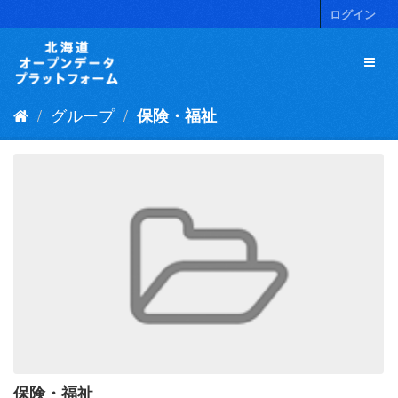
ス
ログイン
キ
ッ
プ
し
て
グループ
保険・福祉
内
容
へ
保険・福祉