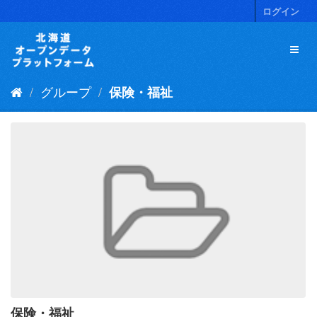
ス
ログイン
キ
ッ
プ
し
て
グループ
保険・福祉
内
容
へ
保険・福祉