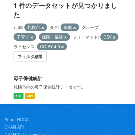
1 件のデータセットが見つかりまし
た
組織:
札幌市
タグ:
保健
グループ:
子育て
保険・福祉
フォーマット:
CSV
ライセンス:
CC-BY-4.0
フィルタ結果
母子保健統計
札幌市内の母子保健統計データです。
XLS
CSV
About HODA
CKAN API
CKANアソシエーション