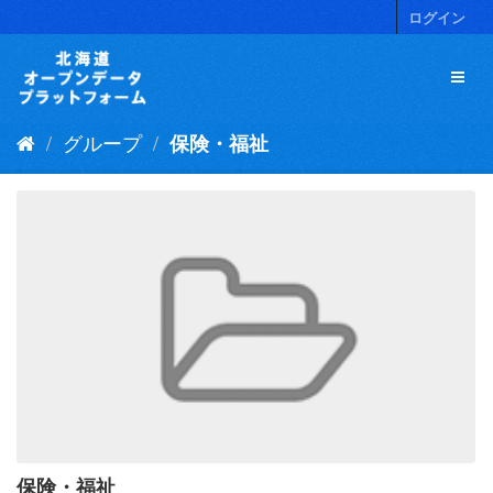
ス
ログイン
キ
ッ
プ
し
て
グループ
保険・福祉
内
容
へ
保険・福祉