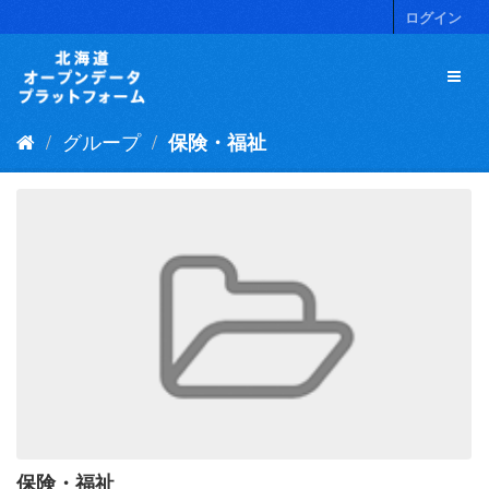
ス
ログイン
キ
ッ
プ
し
て
グループ
保険・福祉
内
容
へ
保険・福祉