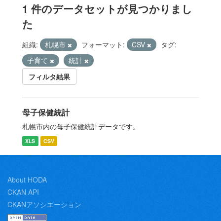
1 件のデータセットが見つかりまし
た
組織:
札幌市
フォーマット:
CSV
タグ:
子育て
統計
フィルタ結果
母子保健統計
札幌市内の母子保健統計データです。
XLS
CSV
About HODA
CKAN API
CKANアソシエーション