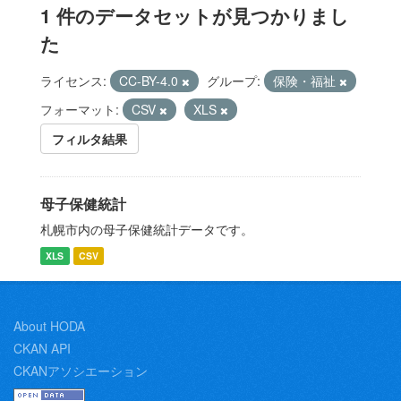
1 件のデータセットが見つかりまし
た
ライセンス:
CC-BY-4.0
グループ:
保険・福祉
フォーマット:
CSV
XLS
フィルタ結果
母子保健統計
札幌市内の母子保健統計データです。
XLS
CSV
About HODA
CKAN API
CKANアソシエーション