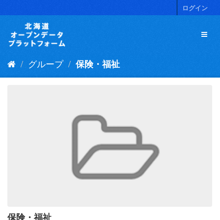
ス
ログイン
キ
ッ
プ
し
て
グループ
保険・福祉
内
容
へ
保険・福祉