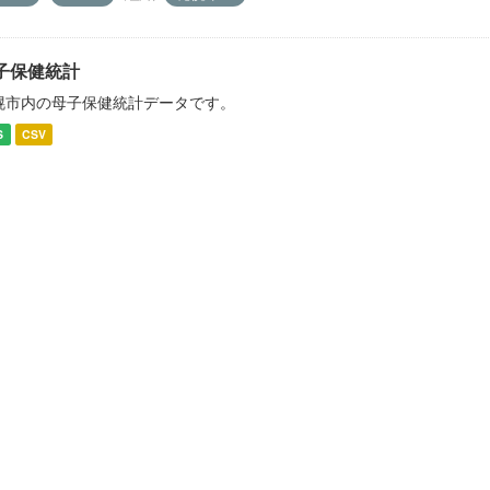
子保健統計
幌市内の母子保健統計データです。
S
CSV