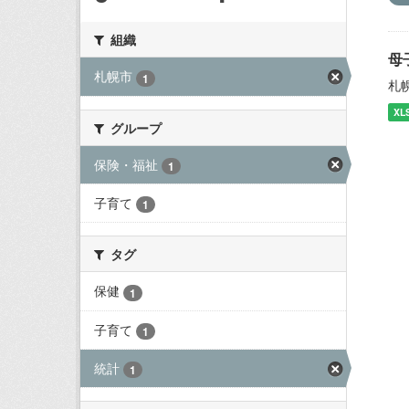
組織
母
札幌市
1
札
XL
グループ
保険・福祉
1
子育て
1
タグ
保健
1
子育て
1
統計
1