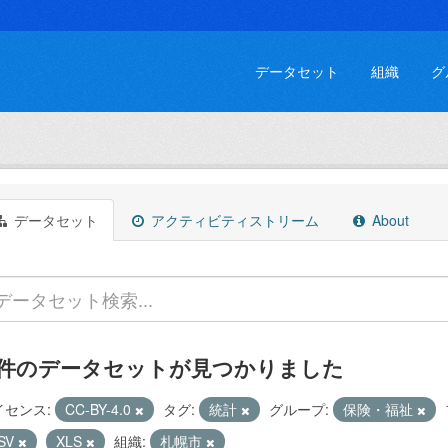
データセット
組織
グ
データセット
アクティビティストリーム
About
 件のデータセットが見つかりました
イセンス:
CC-BY-4.0
タグ:
統計
グループ:
保険・福祉
SV
XLS
組織:
札幌市