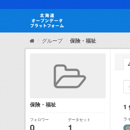
ス
キ
ッ
プ
し
て
内
グループ
保険・福祉
容
へ
保険・福祉
1
ラ
フォロワー
データセット
0
1
C