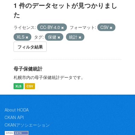
1 件のデータセットが見つかりまし
た
ライセンス:
CC-BY-4.0
フォーマット:
CSV
XLS
タグ:
保健
統計
フィルタ結果
母子保健統計
札幌市内の母子保健統計データです。
XLS
CSV
About HODA
CKAN API
CKANアソシエーション