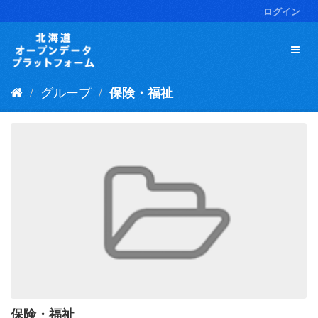
ス
ログイン
キ
ッ
プ
し
て
グループ
保険・福祉
内
容
へ
保険・福祉