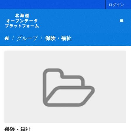
ス
ログイン
キ
ッ
プ
し
て
グループ
保険・福祉
内
容
へ
保険・福祉