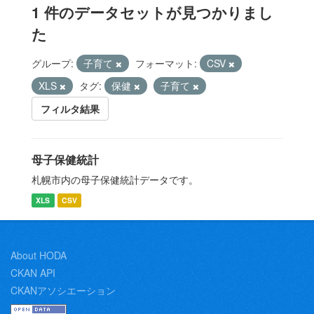
1 件のデータセットが見つかりまし
た
グループ:
子育て
フォーマット:
CSV
XLS
タグ:
保健
子育て
フィルタ結果
母子保健統計
札幌市内の母子保健統計データです。
XLS
CSV
About HODA
CKAN API
CKANアソシエーション