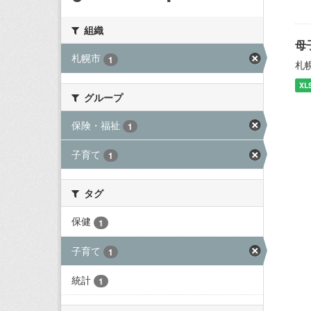
組織
母
札幌市
1
札
XL
グループ
保険・福祉
1
子育て
1
タグ
保健
1
子育て
1
統計
1