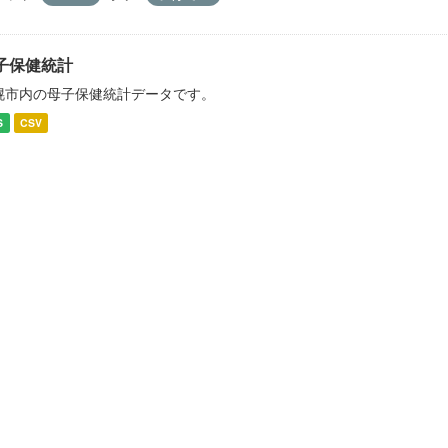
子保健統計
幌市内の母子保健統計データです。
S
CSV