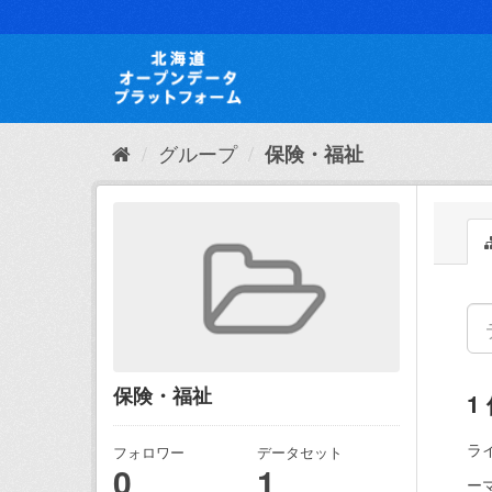
ス
キ
ッ
プ
し
て
内
グループ
保険・福祉
容
へ
保険・福祉
1
ラ
フォロワー
データセット
0
1
ー