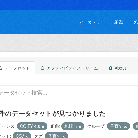
データセット
組織
グ
データセット
アクティビティストリーム
About
 件のデータセットが見つかりました
イセンス:
CC-BY-4.0
組織:
札幌市
グループ:
子育て
マット:
CSV
タグ:
子育て