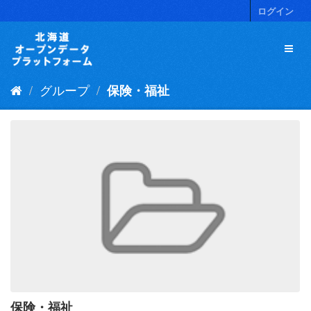
ス
ログイン
キ
ッ
プ
し
て
グループ
保険・福祉
内
容
へ
保険・福祉