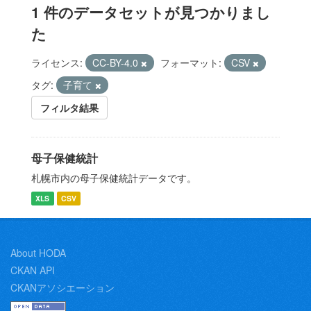
1 件のデータセットが見つかりまし
た
ライセンス:
CC-BY-4.0
フォーマット:
CSV
タグ:
子育て
フィルタ結果
母子保健統計
札幌市内の母子保健統計データです。
XLS
CSV
About HODA
CKAN API
CKANアソシエーション