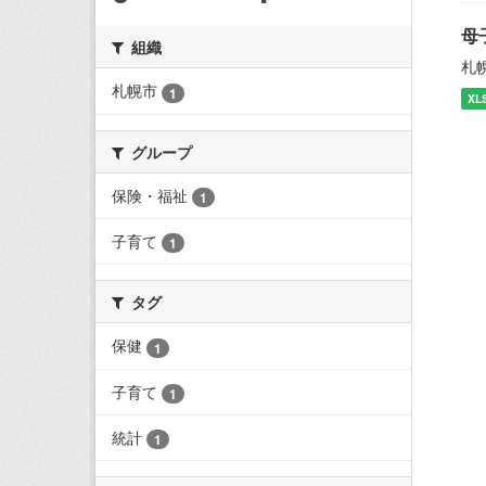
母
組織
札
札幌市
1
XL
グループ
保険・福祉
1
子育て
1
タグ
保健
1
子育て
1
統計
1