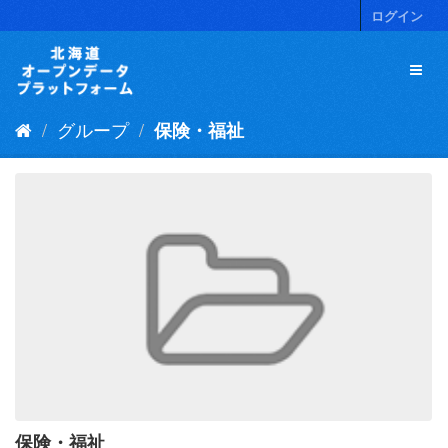
ス
ログイン
キ
ッ
プ
し
て
グループ
保険・福祉
内
容
へ
保険・福祉