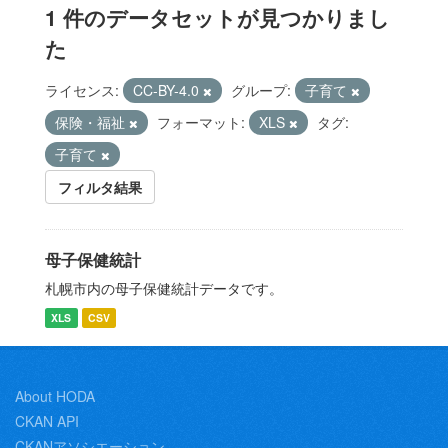
1 件のデータセットが見つかりまし
た
ライセンス:
CC-BY-4.0
グループ:
子育て
保険・福祉
フォーマット:
XLS
タグ:
子育て
フィルタ結果
母子保健統計
札幌市内の母子保健統計データです。
XLS
CSV
About HODA
CKAN API
CKANアソシエーション