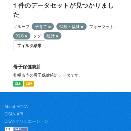
1 件のデータセットが見つかりまし
た
グループ:
子育て
保険・福祉
フォーマット:
XLS
タグ:
統計
フィルタ結果
母子保健統計
札幌市内の母子保健統計データです。
XLS
CSV
About HODA
CKAN API
CKANアソシエーション