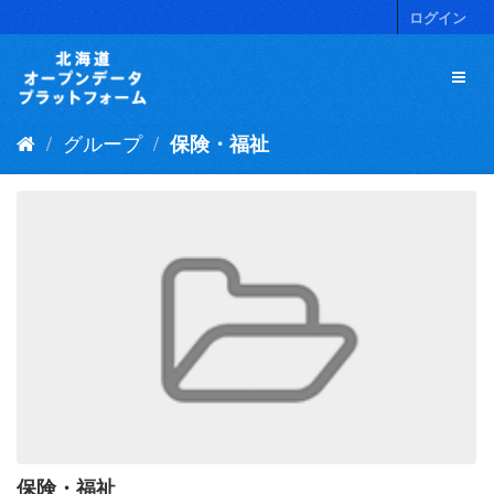
ス
ログイン
キ
ッ
プ
し
て
グループ
保険・福祉
内
容
へ
保険・福祉