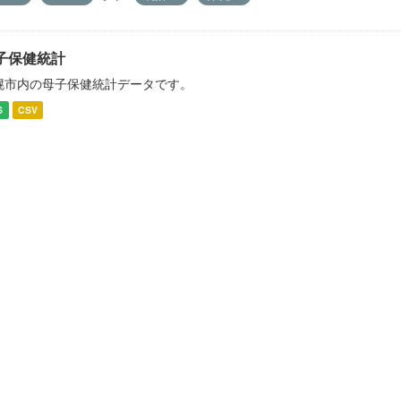
子保健統計
幌市内の母子保健統計データです。
S
CSV