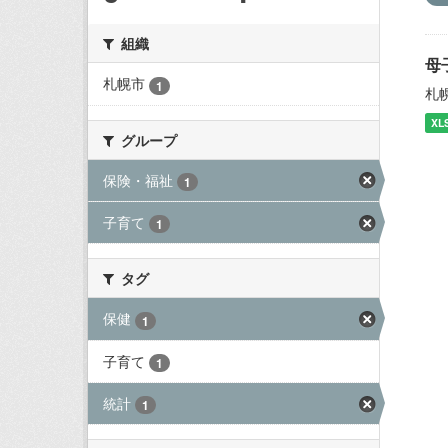
組織
母
札幌市
1
札
XL
グループ
保険・福祉
1
子育て
1
タグ
保健
1
子育て
1
統計
1