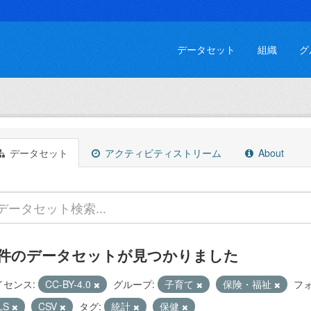
データセット
組織
グ
データセット
アクティビティストリーム
About
 件のデータセットが見つかりました
イセンス:
CC-BY-4.0
グループ:
子育て
保険・福祉
フ
LS
CSV
タグ:
統計
保健