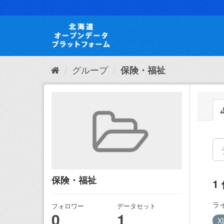
ス
キ
ッ
プ
し
て
内
グループ
保険・福祉
容
へ
保険・福祉
1
ラ
フォロワー
データセット
0
1
X