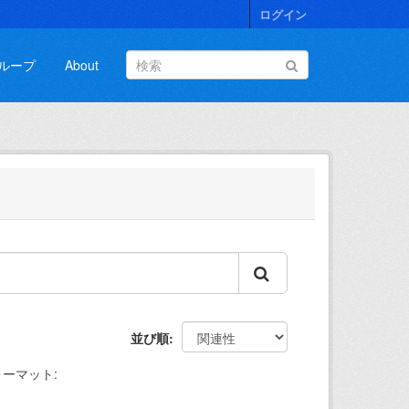
ログイン
ループ
About
並び順
ォーマット: