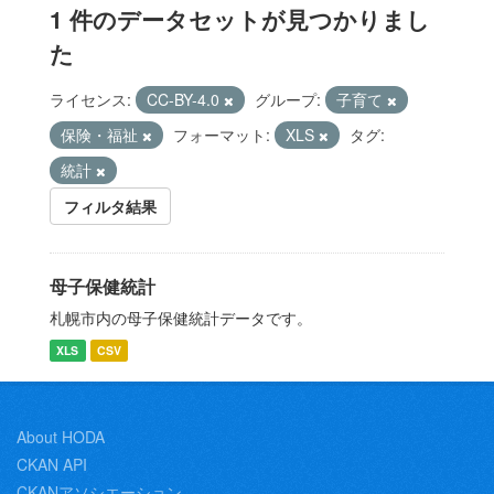
1 件のデータセットが見つかりまし
た
ライセンス:
CC-BY-4.0
グループ:
子育て
保険・福祉
フォーマット:
XLS
タグ:
統計
フィルタ結果
母子保健統計
札幌市内の母子保健統計データです。
XLS
CSV
About HODA
CKAN API
CKANアソシエーション