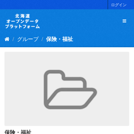
ス
ログイン
キ
ッ
プ
し
て
グループ
保険・福祉
内
容
へ
保険・福祉