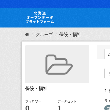
ス
キ
ッ
プ
し
て
内
グループ
保険・福祉
容
へ
保険・福祉
1
ラ
フォロワー
データセット
0
1
X