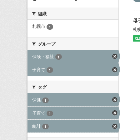
組織
母
札幌市
1
札
XL
グループ
保険・福祉
1
子育て
1
タグ
保健
1
子育て
1
統計
1