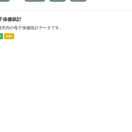
子保健統計
幌市内の母子保健統計データです。
S
CSV