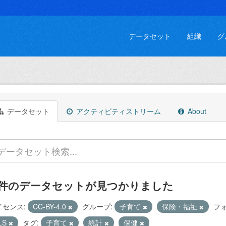
データセット
組織
グ
データセット
アクティビティストリーム
About
 件のデータセットが見つかりました
イセンス:
CC-BY-4.0
グループ:
子育て
保険・福祉
フ
LS
タグ:
子育て
統計
保健