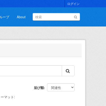
ログイン
ループ
About
並び順
ォーマット: